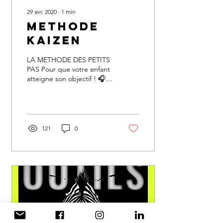
29 avr. 2020
∙
1
min
Methode
kaizen
LA METHODE DES PETITS
PAS Pour que votre enfant
atteigne son objectif ! 🎧
episode 4 C'est une
méthode qui provient du
Japon. KAIZEN...
121
0