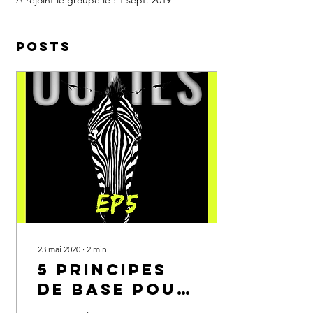
A rejoint le groupe le : 1 sept. 2019
Posts
23 mai 2020
∙
2
min
5 principes
de Base pOUr
Fixer les