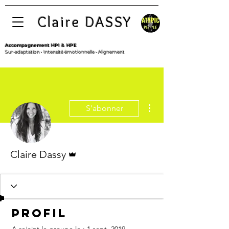
Claire DASSY
Accompagnement HPI & HPE
Sur-adaptation • Intensité émotionnelle • Alignement
Plus d'actions
S'abonner
Administrateur
Claire Dassy
Profil