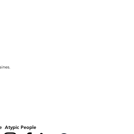
aines.
re Atypic People