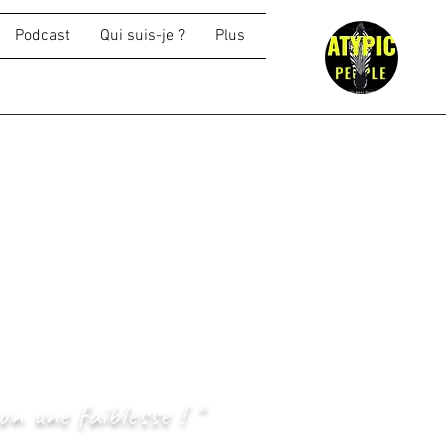
Podcast
Qui suis-je ?
Plus
 l’action.
luer concrètement ce qui
ables.
sme fréquent apparaît :
t de retrouver un
on une faiblesse ! "