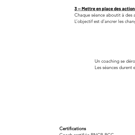
​3 — Mettre en place des actio
Chaque séance aboutit à des ac
L’objectif est d’ancrer les cha
Un coaching se dérou
Les séances durent 
Certifications
Coach certifiée RNCP-PCC