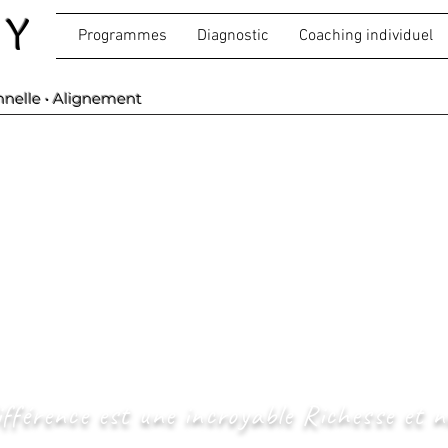
SY
Programmes
Diagnostic
Coaching individuel
nnelle • Alignement
MA MéTHODE
ue je propose est un accompagnement structuré, orienté vers
pas seulement de comprendre une situation, mais de faire évo
pagnement repose sur un objectif clair et des actions mesur
fils à haute intensité (HPI / hypersensibles), un mécani
tation.Le coaching permet d’identifier ces mécanismes e
ent plus aligné.
ifférence est une incroyable Richesse et n