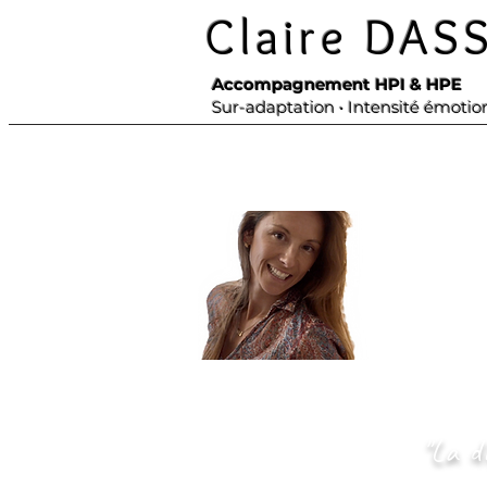
Claire DAS
Accompagnement HPI & HPE
Sur-adaptation • Intensité émotio
Le coaching q
Il ne s’agit 
bloque.
Chaque accom
Chez les pro
la sur-adap
fonctionnem
"La d