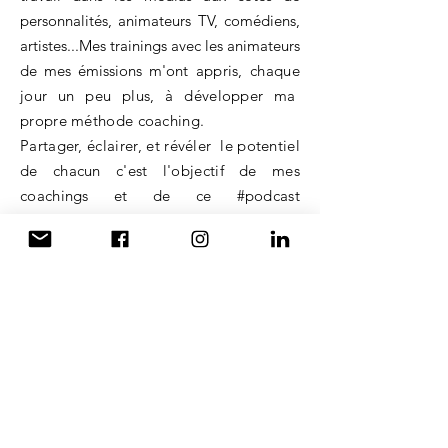
personnalités, animateurs TV, comédiens,
artistes...Mes trainings avec les animateurs
de mes émissions m'ont
appris, chaque
jour un peu plus, à développer ma
propre méthode coaching.
Partager, éclairer, et révéler le potentiel
de chacun c'est l'objectif de mes
coachings et de ce #podcast
#Atypicpeople
S'il y a bien une chose dont je suis
convaincue:
"LA DIFFERENCE EST UNE
INCROYABLE RICHESSE ET
NON UNE FAIBLESSE"​