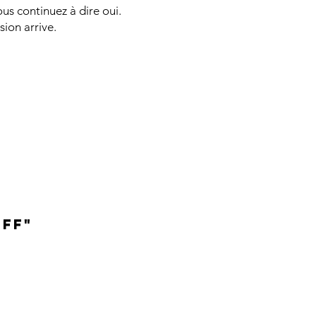
s continuez à dire oui.
ion arrive.
FF"
​