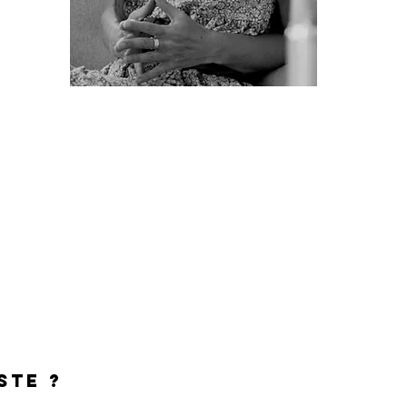
​
ste ?