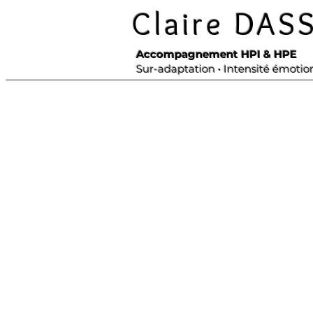
Claire DAS
Accompagnement HPI & HPE
Sur-adaptation • Intensité émotio
Intelligent, s
Vous analysez b
Vous vous adapt
Avec le temps, 
Et un jour,
Vous réalisez q
Pas vous.
Beaucoup de p
Le programme