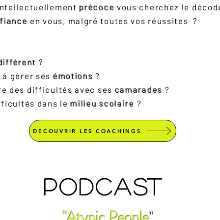
ntellectuellement
précoce
vous cherchez le décod
nfiance
en vous, malgré toutes vos réussites ?
différent
?
l à gérer ses
émotions
?
re des difficultés avec ses
camarades
?
fficultés dans le
milieu scolaire
?
DECOUVRIR LES COACHINGS
PODCAST
"Atypic People
"