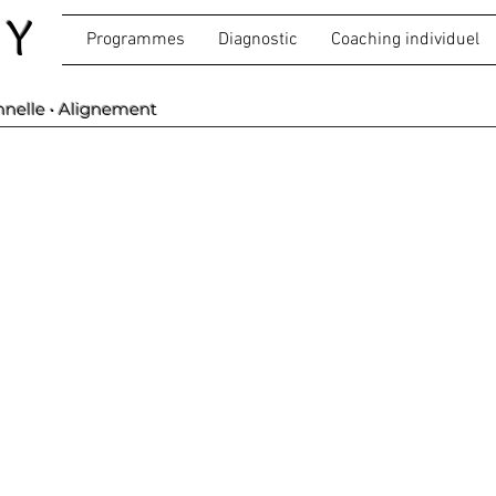
SY
Programmes
Diagnostic
Coaching individuel
nnelle • Alignement
ensible. Epuisé.
eaucoup les situations et les relations.
ez souvent aux autres pour éviter les tensions.
cela crée fatigue, confusion et perte d’alignement.
ue le lien a survécu…
rofils HPI vivent ce mécanisme sans savoir le nomme
 OFF
est le cadre structuré pour sortir de cette sur-adaptatio