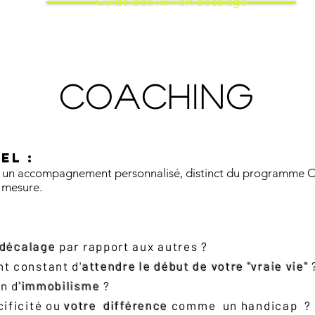
Guide des HPI en décalage
COACHING
el :
ent un accompagnement personnalisé, distinct du programme O
r mesure.
décalage
par rapport aux autres ?
nt constant d'
attendre le début de votre "vraie vie"
n d
'immobilisme
?
cificité ou
votre
différence
comme un handicap ?