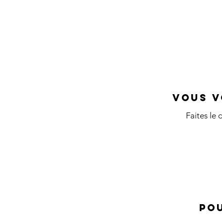
et retrouver u
en toute auto
Vous v
Faites le
Pou