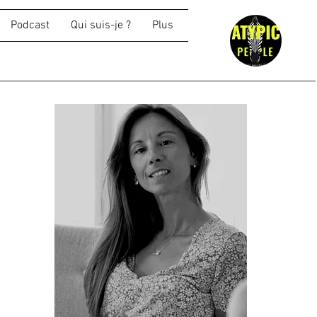
Podcast
Qui suis-je ?
Plus
r.
n