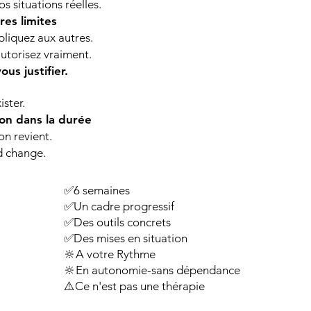
s situations réelles.
pres limites
pliquez aux autres.
utorisez vraiment.
us justifier.
ister.
ion dans la durée
n revient.
 change.
​
✅
6 semaines
✅Un cadre progressif
✅Des outils concrets
✅Des mises en situation
🔆A votre Rythme
🔆En autonomie-sans dépendance
⚠️Ce n'est pas une thérapie