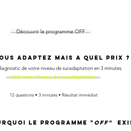
n alignement solide avec vous-même,
nomie sans dépendre d'un accompagnement.
🔥Prévente en cours -places limitées)
Découvrir le programme OFF
ous adaptez mais a quel prix ? 
 diagnostic de votre niveau de suradaptation en 3 minutes.
Voir mon niveau de suradaptation
12 questions • 3 minutes • Résultat immédiat
rquoi le programme "
OFF"
exi