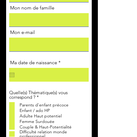
Mon nom de famille
Mon e-mail
r
Ma date de naissance
*
e
q
u
i
r
e
Quelle(s) Thématique(s) vous
d
O
correspond ?
*
b
Parents d'enfant précoce
l
Enfant / ado HP
i
g
Adulte Haut potentiel
a
Femme Surdouée
t
Couple & Haut-Potentialité
o
Difficulté relation monde
i
professionnel