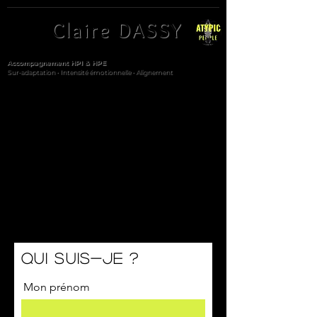
Claire DASSY
Accompagnement HPI & HPE
Sur-adaptation • Intensité émotionnelle • Alignement
Et si nous faisions plus ample connaissance ?
Ce questionnaire vous prendra tout au plus
30 secondes
de votre temps.
.. Mais nous fera gagner en qualité
d'échange.
Il me permettra de mieux vous connaître pour vous envoyer
des outils et des informations qui correspondent à vos
attentes.
Merci beaucoup à très vite,
Claire
Qui suis-je ?
Mon prénom