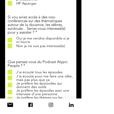
r
HP Asperger
e
Si vou aviez accès à des viso-
conférences sur des thématiques
autour de la douance, les zèbres,
surdoués... Seriez-vous interessé(e)
O
pour y assister ?
*
b
Oui je me rendrai disponible si je
l
m'inscris
i
Non je ne suis pas interessé(e)
g
a
t
o
Que pensez vous du Podcast Atypic
i
O
People ?
*
r
b
e
J'ai écouté tous les épisodes
l
J'ai écouté pour me faire une idée,
i
mais pas plus que ça.
g
Je préfère les épisoodes qui
a
donnent des outils
t
Je préfère les épisodes avec une
o
interview d'une personne
i
Je préfère les thèmes sur les
r
adultes zèbres
e
Je préfere les thèmes sur les
enfants
Je n'ai pas adhéré au podcast